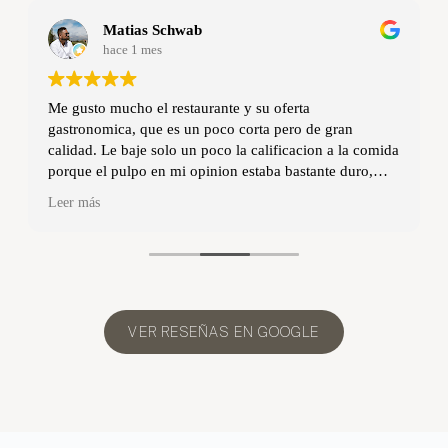
Matias Schwab
hace 1 mes
Me gusto mucho el restaurante y su oferta
gastronomica, que es un poco corta pero de gran
calidad. Le baje solo un poco la calificacion a la comida
porque el pulpo en mi opinion estaba bastante duro,
pero el resto estaba exquisito. Las ostras frescas, las
Leer más
zamburiñas una delicia, las croquetas enormes y super
cremosas… lo mejor el tataki de atun que venia
fileteado y con caviar, un manjar realmente. Excelente
seleccion de vinos, y un ambiente muy bien decorado,
elegante y calido. El servicio muy amable aunque por
momentos parecian un poco sobrepasados, aunq todo
VER RESEÑAS EN GOOGLE
salio en tiempo y forma. El flan de la abuela marisol
super cremoso y sabrosos. Espero volver pronto porque
me gusto mucho, gracias!