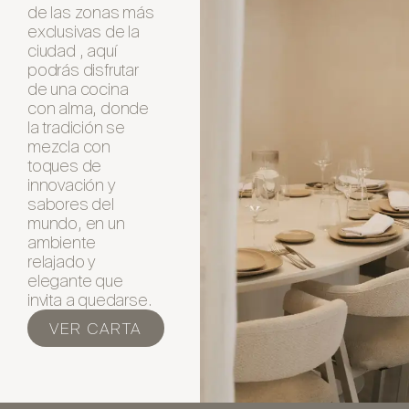
de las zonas más
exclusivas de la
ciudad , aquí
podrás disfrutar
de una cocina
con alma, donde
la tradición se
mezcla con
toques de
innovación y
sabores del
mundo, en un
ambiente
relajado y
elegante que
invita a quedarse.
VER CARTA