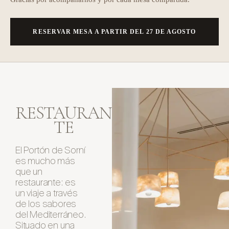
RESERVAR MESA A PARTIR DEL 27 DE AGOSTO
RESTAURAN
TE
El Portón de Sorní
es mucho más
que un
restaurante: es
un viaje a través
de los sabores
del Mediterráneo.
Situado en una