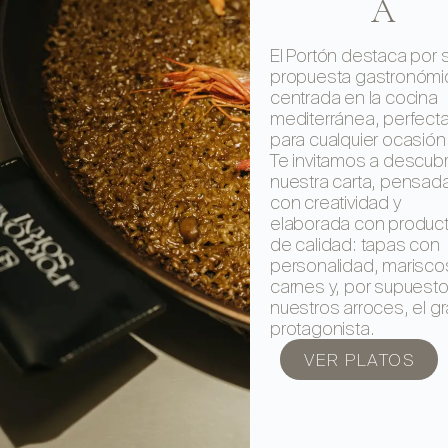
A
El Portón destaca por 
propuesta gastronómi
centrada en la cocina
mediterránea, perfect
para cualquier ocasión
Te invitamos a descubr
nuestra carta, pensad
con creatividad y
elaborada con produc
de calidad: tapas con
personalidad, marisco
carnes y, por supuesto
nuestros arroces, el g
protagonista.
VER PLATOS